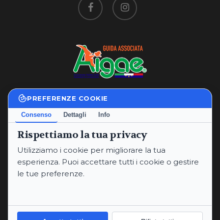
facebook
instagram
PREFERENZE COOKIE
Privacy Policy
|
Cookie Policy
Consenso
Dettagli
Info
Termini e Condizioni
Rispettiamo la tua privacy
P.IVA: 02234760565
Utilizziamo i cookie per migliorare la tua
Email:
annaritaproperzi@gmail.com
esperienza. Puoi accettare tutti i cookie o gestire
PEC:
annaritaproperzi@pec.it
le tue preferenze.
Telefoni:
+393334912669
© 2026 Anna Rita Properzi.
Informativa sulla Privacy
Cookie Policy