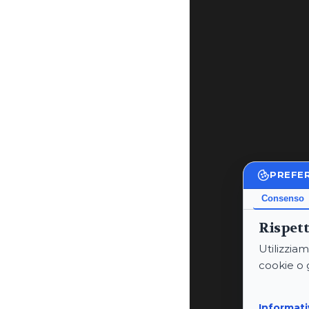
PREFE
Consenso
Rispett
Utilizziam
cookie o 
Informati