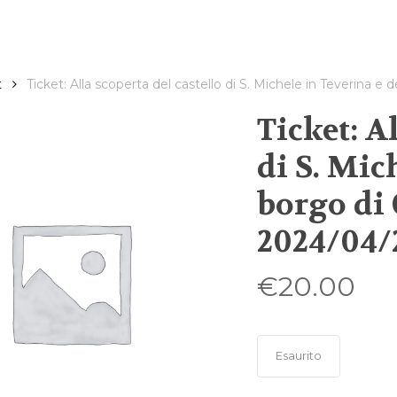
t
Ticket: Alla scoperta del castello di S. Michele in Teverina e 
Ticket: A
di S. Mic
borgo di 
2024/04/
€
20.00
Esaurito