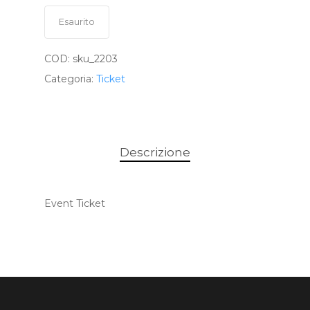
Esaurito
COD:
sku_2203
Categoria:
Ticket
Descrizione
Event Ticket