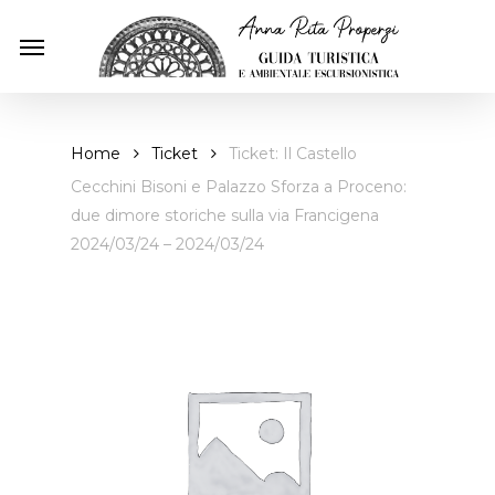
Skip
Menu
to
main
content
Home
Ticket
Ticket: Il Castello
Cecchini Bisoni e Palazzo Sforza a Proceno:
due dimore storiche sulla via Francigena
2024/03/24 – 2024/03/24