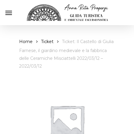
Skip
Menu
to
main
content
Home
Ticket
Ticket: Il Castello di Giulia
Farnese, il giardino medievale e la fabbrica
delle Ceramiche Misciattelli 2022/03/12 –
2022/03/12