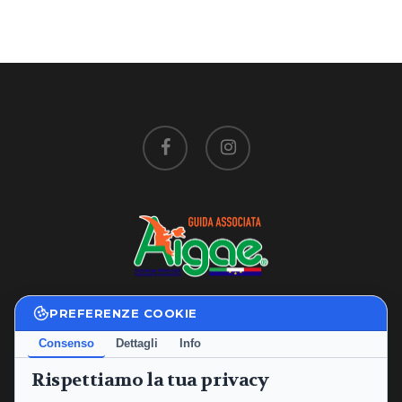
facebook
instagram
PREFERENZE COOKIE
Privacy Policy
|
Cookie Policy
Consenso
Dettagli
Info
Termini e Condizioni
Rispettiamo la tua privacy
P.IVA: 02234760565