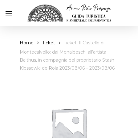
Skip
Menu
to
main
content
Home
Ticket
Ticket: Il Castello di
Montecalvello: dai Monaldeschi all’artista
Balthus, in compagnia del proprietario Stash
Klossowki de Rola 2023/08/06 – 2023/08/06