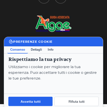
PREFERENZE COOKIE
Privacy Policy
|
Cookie Policy
Consenso
Dettagli
Info
Termini e Condizioni
Rispettiamo la tua privacy
P.IVA: 02234760565
Utilizziamo i cookie per migliorare la tua
Email:
annaritaproperzi@gmail.com
esperienza. Puoi accettare tutti i cookie o gestire
PEC:
annaritaproperzi@pec.it
le tue preferenze.
Telefoni:
+393334912669
© 2026 Anna Rita Properzi.
Informativa sulla Privacy
Cookie Policy
Accetta tutti
Rifiuta tutti