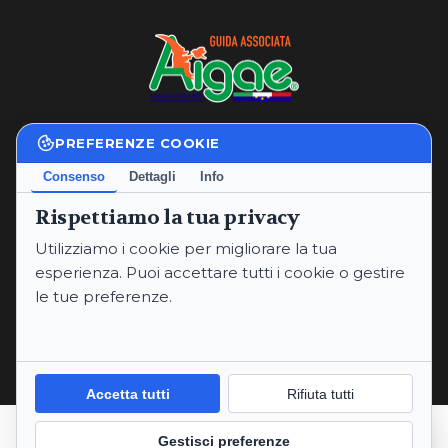
PREFERENZE COOKIE
Privacy Policy
|
Cookie Policy
Consenso
Dettagli
Info
Termini e Condizioni
Rispettiamo la tua privacy
P.IVA: 02234760565
Utilizziamo i cookie per migliorare la tua
Email:
annaritaproperzi@gmail.com
esperienza. Puoi accettare tutti i cookie o gestire
PEC:
annaritaproperzi@pec.it
le tue preferenze.
Telefoni:
+393334912669
© 2026 Anna Rita Properzi.
Informativa sulla Privacy
Cookie Policy
Accetta tutti
Rifiuta tutti
Termini e Condizioni
Gestisci preferenze