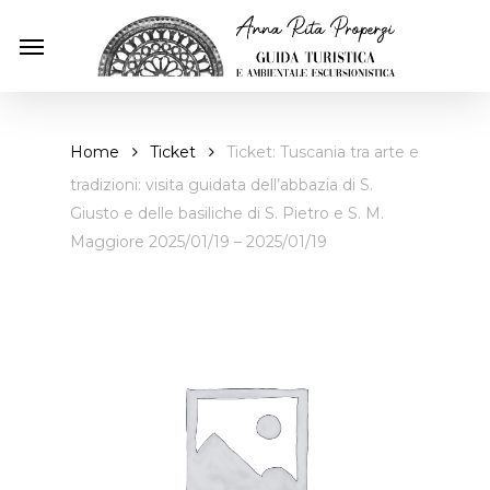
Skip
Menu
to
main
content
Home
Ticket
Ticket: Tuscania tra arte e
tradizioni: visita guidata dell’abbazia di S.
Giusto e delle basiliche di S. Pietro e S. M.
Maggiore 2025/01/19 – 2025/01/19