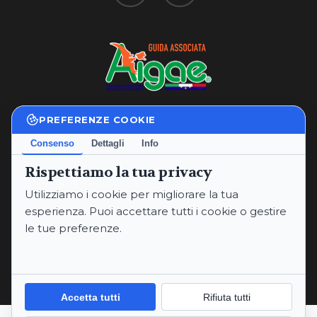
PREFERENZE COOKIE
Privacy Policy
|
Cookie Policy
Consenso
Dettagli
Info
Termini e Condizioni
Rispettiamo la tua privacy
P.IVA: 02234760565
Utilizziamo i cookie per migliorare la tua
Email:
annaritaproperzi@gmail.com
esperienza. Puoi accettare tutti i cookie o gestire
PEC:
annaritaproperzi@pec.it
le tue preferenze.
Telefoni:
+393334912669
© 2026 Anna Rita Properzi.
Informativa sulla Privacy
Cookie Policy
Accetta tutti
Rifiuta tutti