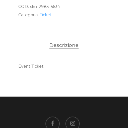
COD:
sku_2983_5634
Categoria:
Ticket
Descrizione
Event Ticket
facebook
instagram