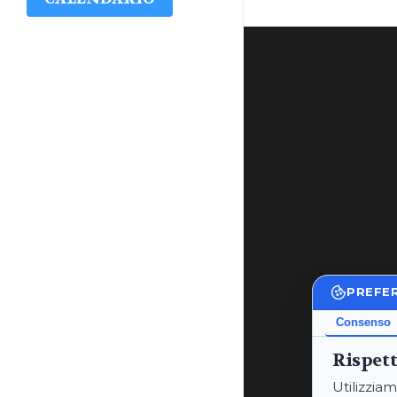
PREFE
Consenso
Rispett
Utilizziam