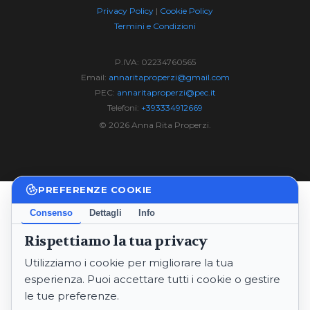
Privacy Policy
|
Cookie Policy
Termini e Condizioni
P.IVA: 02234760565
Email:
annaritaproperzi@gmail.com
PEC:
annaritaproperzi@pec.it
Telefoni:
+393334912669
© 2026 Anna Rita Properzi.
PREFERENZE COOKIE
Consenso
Dettagli
Info
Rispettiamo la tua privacy
Utilizziamo i cookie per migliorare la tua
esperienza. Puoi accettare tutti i cookie o gestire
le tue preferenze.