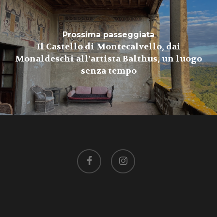
Prossima passeggiata
Il Castello di Montecalvello, dai
Monaldeschi all'artista Balthus, un luogo
senza tempo
facebook
instagram