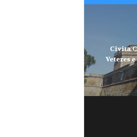
Civita C
Veteres e 