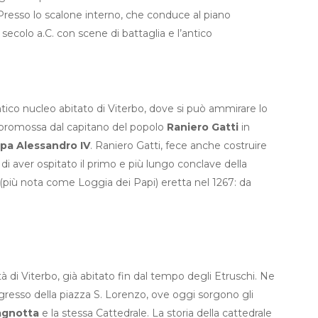
. Presso lo scalone interno, che conduce al piano
 secolo a.C. con scene di battaglia e l’antico
 antico nucleo abitato di Viterbo, dove si può ammirare lo
 promossa dal capitano del popolo
Raniero Gatti
in
pa Alessandro IV
. Raniero Gatti, fece anche costruire
to di aver ospitato il primo e più lungo conclave della
ni (più nota come Loggia dei Papi) eretta nel 1267: da
tà di Viterbo, già abitato fin dal tempo degli Etruschi. Ne
ingresso della piazza S. Lorenzo, ove oggi sorgono gli
Pagnotta
e la stessa Cattedrale. La storia della cattedrale