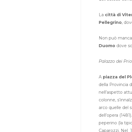
La
città di Vit
Pellegrino
, dov
Non può mancare
Duomo
dove son
Palazzo dei Prio
A
piazza del Pl
della Provincia 
nell’aspetto att
colonne, s’innal
arco quelle del
dell’opera (1481)
peperino (la tipi
Caparozzi. Nel 1