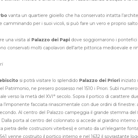
erbo
vanta un quartiere gioiello che ha conservato intatta l’archite
e camminando per i suoi vicoli, si può fare un vero e proprio salto
 una visita al
Palazzo dei Papi
dove soggiornarono i pontefici ne
o conservati molti capolavori dell’arte pittorica medioevale e r
ri
ebiscito
si potrà visitare lo splendido
Palazzo dei Priori
iniziato
del Patrimonio, ne presero possesso nel 1510 i Priori. Subì numer
uale verso la metà del XVI° secolo. Sopra il portico di carattere 
za l’imponente facciata rinascimentale con due ordini di finestre
 secondo. Al centro del Palazzo campeggia il grande stemma del
. Dalla porta al centro del colonnato si accede al giardino interno
ca pietra delle costruzioni viterbesi) e ornato da un’elegante font
541 venne costruito il portico interno e nel 1632 il sovrastante l