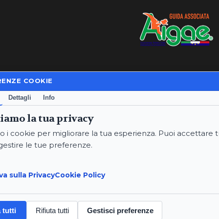
Privacy Policy
|
Cookie Policy
RENZE COOKIE
Termini e Condizioni
Dettagli
Info
P.IVA: 02234760565
iamo la tua privacy
Email:
annaritaproperzi@gmail
PEC:
annaritaproperzi@pec.i
o i cookie per migliorare la tua esperienza. Puoi accettare tu
Telefoni:
+393334912669
gestire le tue preferenze.
© 2026 Anna Rita Properzi.
va sulla Privacy
Cookie Policy
Termini e Condizioni
 tutti
Rifiuta tutti
Gestisci preferenze