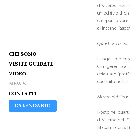
di Viterbo inizi
un edificio di ch
campanile venne r
all’interno l’aspe
Quartiere medie
CHI SONO
Lungo il percors
VISITE GUIDATE
Giungeremo al qu
VIDEO
chiamate “profferl
costruito nella 
NEWS
CONTATTI
Museo del Sodal
CALENDARIO
Posto nel quarti
di Viterbo nel 19
Macchina di S. R