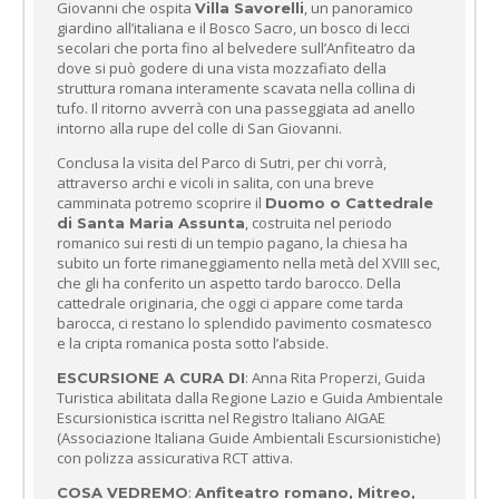
Giovanni che ospita
, un panoramico
Villa Savorelli
giardino all’italiana e il Bosco Sacro, un bosco di lecci
secolari che porta fino al belvedere sull’Anfiteatro da
dove si può godere di una vista mozzafiato della
struttura romana interamente scavata nella collina di
tufo. Il ritorno avverrà con una passeggiata ad anello
intorno alla rupe del colle di San Giovanni.
Conclusa la visita del Parco di Sutri, per chi vorrà,
attraverso archi e vicoli in salita, con una breve
camminata potremo scoprire il
Duomo o Cattedrale
, costruita nel periodo
di Santa Maria Assunta
romanico sui resti di un tempio pagano, la chiesa ha
subito un forte rimaneggiamento nella metà del XVIII sec,
che gli ha conferito un aspetto tardo barocco. Della
cattedrale originaria, che oggi ci appare come tarda
barocca, ci restano lo splendido pavimento cosmatesco
e la cripta romanica posta sotto l’abside.
: Anna Rita Properzi, Guida
ESCURSIONE A CURA DI
Turistica abilitata dalla Regione Lazio e Guida Ambientale
Escursionistica iscritta nel Registro Italiano AIGAE
(Associazione Italiana Guide Ambientali Escursionistiche)
con polizza assicurativa RCT attiva.
:
COSA VEDREMO
Anfiteatro romano, Mitreo,