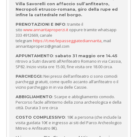
Villa Savorelli con affaccio sull’anfiteatro,
Necropoli etrusco-romana, giro della rupe ed
infine la cattedrale nel borgo.
: tramite il
PRENOTAZIONI E INFO
sito
www.annaritaproperzi.it
oppure tramite whatsapp
333 4912669, canale
telegram
https://t.me/lepasseggiatediannarita
, mail
annaritaproperzi@gmail.com
:
APPUNTAMENTO
sabato 31 maggio ore 14.45
ritrovo a Sutri davanti all’Anfiteatro Romano in via Cassia,
SP82. Inizio visita ore 15.00, fine visita ore 18.00 circa.
Nei pressi dell’anfiteatro ci sono comodi
PARCHEGGI:
parcheggi gratuiti, come quello accanto all’anfiteatro o il
vicino parcheggio in in via delle Cassie.
: Scarpe e abbigliamento comodo.
ABBIGLIAMENTO
Percorso facile all’interno della zona archeologica e della
città. Durata 3 ore circa
: 18€ a persona (che include la
COSTO COMPLESSIVO
visita guidata 10€ e ingresso ai siti del Parco Archeologico
Mitreo e Anfiteatro 8€).