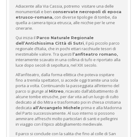
Adiacente alla Via Cassia, potremo visitare una delle
monumentali e ben
conservate necropoli di epoca
con diverse tipologie di tombe, da
etrusco-romana,
quella a camera tipica etrusca, alle nicchie per le urne
cinerarie.
Qui inizia il
Parco Naturale Regionale
, il più piccolo parco
dell’Antichissima Città di Sutri
regionale d’Italia, che in pochi ettari racchiude tesori di
inestimabile valore. Tra questi
l’anfiteatro romano,
interamente scavato in una collina di tufo e riportato alla
luce dopo secoli di sepoltura, nel XIX secolo.
All’anfiteatro, dalla forma ellittica che poteva ospitare
fino a tremila spettatori, si accede oggi tramite una sola
porta a volta. Continuando la passeggiata all’interno del
parco si giunge al
, ricavato dall’abbattimento di
Mitreo
alcune tombe etrusche, per dar vita ad un luogo di culto
dedicato al dio Mitra e trasformato poi in chiesa cristiana
dedicata
prima e alla Madonna
all’Arcangelo Michele
del Parto successivamente. Al suo interno si possono
ammirare affreschi molto particolari di santi e pellegrini
in viaggio con il tipico abbigliamento medievale.
Il parco si conclude con la salita che fino al colle di San