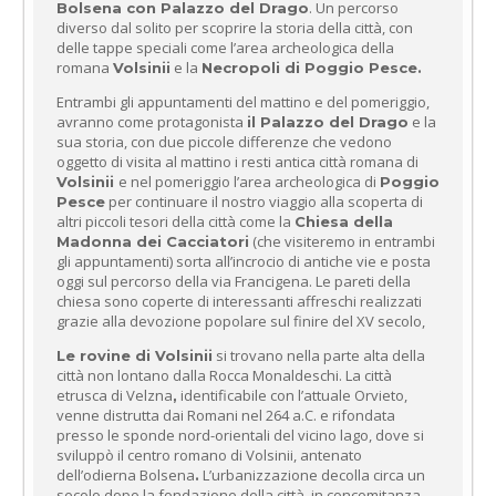
. Un percorso
Bolsena con Palazzo del Drago
diverso dal solito per scoprire la storia della città, con
delle tappe speciali come l’area archeologica della
romana
e la
Volsinii
Necropoli di Poggio Pesce.
Entrambi gli appuntamenti del mattino e del pomeriggio,
avranno come protagonista
e la
il Palazzo del Drago
sua storia, con due piccole differenze che vedono
oggetto di visita al mattino i resti antica città romana di
e nel pomeriggio l’area archeologica di
Volsinii
Poggio
per continuare il nostro viaggio alla scoperta di
Pesce
altri piccoli tesori della città come la
Chiesa della
(che visiteremo in entrambi
Madonna dei Cacciatori
gli appuntamenti) sorta all’incrocio di antiche vie e posta
oggi sul percorso della via Francigena. Le pareti della
chiesa sono coperte di interessanti affreschi realizzati
grazie alla devozione popolare sul finire del XV secolo,
si trovano nella parte alta della
Le rovine di Volsinii
città non lontano dalla Rocca Monaldeschi. La città
etrusca di Velzna
identificabile con l’attuale Orvieto,
,
venne distrutta dai Romani nel 264 a.C. e rifondata
presso le sponde nord-orientali del vicino lago, dove si
sviluppò il centro romano di Volsinii, antenato
dell’odierna Bolsena
L’urbanizzazione decolla circa un
.
secolo dopo la fondazione della città, in concomitanza