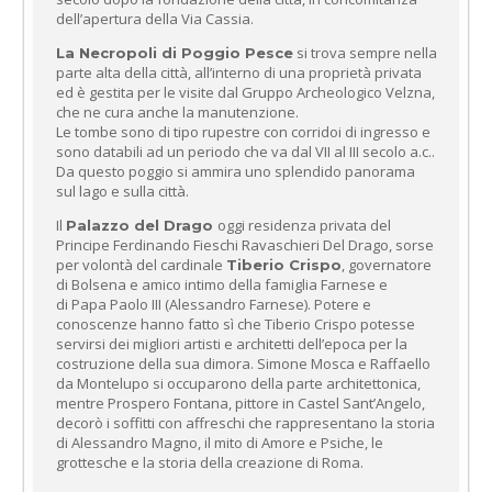
dell’apertura della Via Cassia.
si trova sempre nella
La Necropoli di Poggio Pesce
parte alta della città, all’interno di una proprietà privata
ed è gestita per le visite dal Gruppo Archeologico Velzna,
che ne cura anche la manutenzione.
Le tombe sono di tipo rupestre con corridoi di ingresso e
sono databili ad un periodo che va dal VII al III secolo a.c..
Da questo poggio si ammira uno splendido panorama
sul lago e sulla città.
Il
oggi residenza privata del
Palazzo del Drago
Principe Ferdinando Fieschi Ravaschieri Del Drago, sorse
per volontà del cardinale
, governatore
Tiberio Crispo
di Bolsena e amico intimo della famiglia Farnese e
di Papa Paolo III (Alessandro Farnese). Potere e
conoscenze hanno fatto sì che Tiberio Crispo potesse
servirsi dei migliori artisti e architetti dell’epoca per la
costruzione della sua dimora. Simone Mosca e Raffaello
da Montelupo si occuparono della parte architettonica,
mentre Prospero Fontana, pittore in Castel Sant’Angelo,
decorò i soffitti con affreschi che rappresentano la storia
di Alessandro Magno, il mito di Amore e Psiche, le
grottesche e la storia della creazione di Roma.