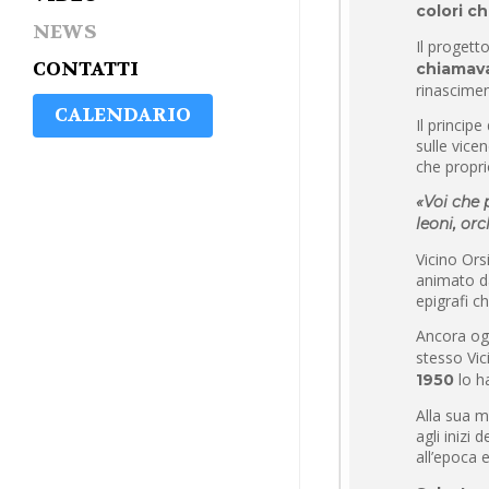
colori c
NEWS
Il progett
CONTATTI
chiamava
rinascimen
CALENDARIO
Il princip
sulle vice
che propri
«Voi che 
leoni, orc
Vicino Ors
animato da
epigrafi c
Ancora og
stesso Vic
lo h
1950
Alla sua m
agli inizi
all’epoca 