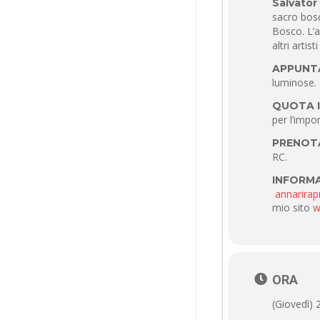
Salvator 
sacro bosc
Bosco. L’a
altri artis
APPUNT
luminose.
QUOTA I
per l’impo
PRENOT
RC.
INFORMA
annarira
mio sito
w
ORA
(Giovedì) 