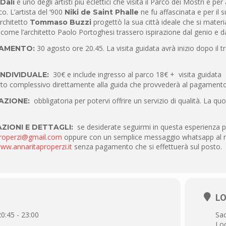
è uno degli artisti più eclettici che visita il Parco dei Mostri e p
Dalì
o. L’artista del ‘900
ne fu affascinata e per il 
Niki de Saint Phalle
rchitetto
progettò la sua città ideale che si materi
Tommaso Buzzi
ti come l’architetto Paolo Portoghesi trassero ispirazione dal genio e dal
30 agosto ore 20.45. La visita guidata avrà inizio dopo il t
AMENTO:
30€ e include ingresso al parco 18€ + visita guidata 
NDIVIDUALE:
rto complessivo direttamente alla guida che provvederà al pagamento d
obbligatoria per potervi offrire un servizio di qualità. La qu
AZIONE:
se desiderate seguirmi in questa esperienza po
ZIONI E DETTAGLI:
properzi@gmail.com
oppure con un semplice messaggio whatsapp al m
ww.annaritaproperzi.it
senza pagamento che si effettuerà sul posto.
L
20:45 - 23:00
Sa
Loc