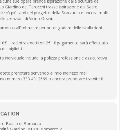
er alcune sue opere prende ispirazione dalle sculture del
suo Giardino dei Tarocchi trasse ispirazione dal Sacro
alizzò più tardi nel progetto della Scarzuola e ancora molti
le creazioni di Vicino Orsini.
ramonto all’imbrunire per poter godere delle istallazioni
10€ + radiotrasmettitori 2€ . Il pagamento sarà effettuato
ei biglietti.
ota individuale include la polizza professionale assicurativa
tete prenotare scrivendo al mio indirizzo mail
io numero 333 4912669 o ancora prenotare tramite il
OCATION
cro Bosco di Bomarzo
alità Giardino, 01020 Bomarzo VT