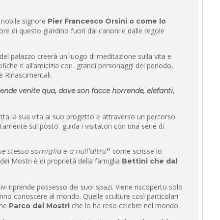
l nobile signore
Pier Francesco Orsini o come lo
e di questo giardino fuori dai canoni e dalle regole
el palazzo creerà un luogo di meditazione sulla vita e
ofiche e all’amicizia con grandi personaggi del periodo,
e Rinascimentali.
ende venite qua, dove son facce horrende, elefanti,
utta la sua vita al suo progetto e attraverso un percorso
ttamente sul posto guida i visitatori con una serie di
come scrisse lo
se stesso somiglia e a null’altro
”
 dei Mostri è di proprietà della famiglia
Bettini che dal
vi riprende possesso dei suoi spazi. Viene riscoperto solo
faranno conoscere al mondo. Quelle sculture così particolari
ome
che lo ha reso celebre nel mondo.
Parco dei Mostri