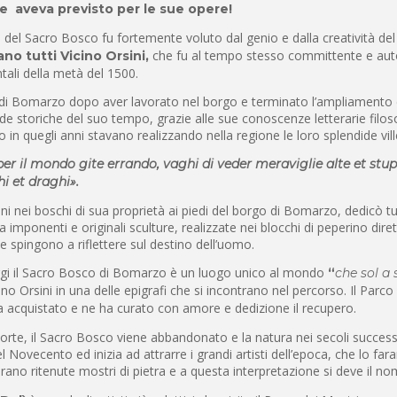
he aveva previsto per le sue opere!
o del Sacro Bosco fu fortemente voluto dal genio e dalla creatività de
che fu al tempo stesso committente e autor
no tutti
Vicino Orsini
,
tali della metà del 1500.
e di Bomarzo dopo aver lavorato nel borgo e terminato l’ampliamento d
nde storiche del suo tempo, grazie alle sue conoscenze letterarie filos
o in quegli anni stavano realizzando nella regione le loro splendide vill
per il mondo gite errando, vaghi di veder meraviglie alte et stup
hi et draghi».
ini nei boschi di sua proprietà ai piedi del borgo di Bomarzo, dedicò t
 imponenti e originali sculture, realizzate nei blocchi di peperino dire
he spingono a riflettere sul destino dell’uomo.
gi il Sacro Bosco di Bomarzo è un luogo unico al mondo
“
che sol a 
ino Orsini in una delle epigrafi che si incontrano nel percorso. Il Parco
a acquistato e ne ha curato con amore e dedizione il recupero.
orte, il Sacro Bosco viene abbandonato e la natura nei secoli successi
 del Novecento ed inizia ad attrarre i grandi artisti dell’epoca, che lo 
erano ritenute mostri di pietra e a questa interpretazione si deve il n