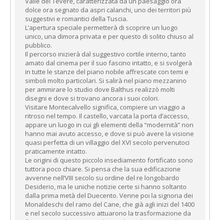
Valle del Tevere, caratterizzata da un paesaggio ora
dolce ora segnato da aspri calanchi, uno dei territori più
suggestivi e romantici della Tuscia.
L’apertura speciale permetterà di scoprire un luogo
unico, una dimora privata e per questo di solito chiuso al
pubblico.
Il percorso inizierà dal suggestivo cortile interno, tanto
amato dal cinema per il suo fascino intatto, e si svolgerà
in tutte le stanze del piano nobile affrescate con temi e
simboli molto particolari. Si salirà nel piano mezzanino
per ammirare lo studio dove Balthus realizzò molti
disegni e dove si trovano ancora i suoi colori.
Visitare Montecalvello significa, compiere un viaggio a
ritroso nel tempo. Il castello, varcata la porta d’accesso,
appare un luogo in cui gli elementi della “modernità” non
hanno mai avuto accesso, e dove si può avere la visione
quasi perfetta di un villaggio del XVI secolo pervenutoci
praticamente intatto.
Le origini di questo piccolo insediamento fortificato sono
tuttora poco chiare. Si pensa che la sua edificazione
avvenne nell’VIII secolo su ordine del re longobardo
Desiderio, ma le uniche notizie certe si hanno soltanto
dalla prima metà del Duecento. Venne poi la signoria dei
Monaldeschi del ramo del Cane, che già agli inizi del 1400
e nel secolo successivo attuarono la trasformazione da