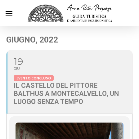
Skip
Menu
to
main
content
GIUGNO, 2022
19
GIU
EVENTO CONCLUSO
IL CASTELLO DEL PITTORE
BALTHUS A MONTECALVELLO, UN
LUOGO SENZA TEMPO