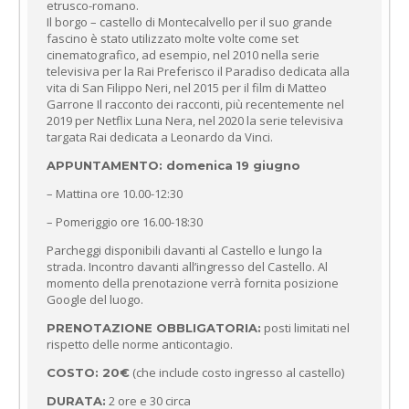
etrusco-romano.
Il borgo – castello di Montecalvello per il suo grande
fascino è stato utilizzato molte volte come set
cinematografico, ad esempio, nel 2010 nella serie
televisiva per la Rai Preferisco il Paradiso dedicata alla
vita di San Filippo Neri, nel 2015 per il film di Matteo
Garrone Il racconto dei racconti, più recentemente nel
2019 per Netflix Luna Nera, nel 2020 la serie televisiva
targata Rai dedicata a Leonardo da Vinci.
APPUNTAMENTO: domenica
19 giugno
– Mattina ore 10.00-12:30
– Pomeriggio ore 16.00-18:30
Parcheggi disponibili davanti al Castello e lungo la
strada. Incontro davanti all’ingresso del Castello. Al
momento della prenotazione verrà fornita posizione
Google del luogo.
posti limitati nel
PRENOTAZIONE OBBLIGATORIA:
rispetto delle norme anticontagio.
(che include costo ingresso al castello)
COSTO: 20€
2 ore e 30 circa
DURATA: