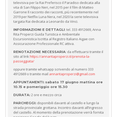
televisiva per la Rai Preferisco il Paradiso dedicata alla
vita di San Filippo Neri, nel 2015 per il film di Matteo
Garrone Il racconto dei racconti, più recentemente nel
2019 per Netflix Luna Nera, nel 2020 la serie televisiva
targata Rai dedicata a Leonardo da Vinci.
: tel. 333 4912669, Anna
INFORMAZIONI E DETTAGLI
Rita Properzi Guida Turistica e Ambientale
Escursionistica Iscritta al Registro Italiano Aigae con
Assicurazione Professionale RC attiva.
: da effettuarsi tramite il
RENOTAZIONE NECESSARIA
sito al link
https://annaritaproperzi.it/prenota-la-
passeggiata/
oppure tramite whatsapp scrivendo al numero 333
4912669 o tramite mail
annaritaproperzi@gmail.com
APPUNTAMENTI:
sabato 17 giugno mattina ore
10.15 e pomeriggio ore 15.30
2 ore e mezzo circa
DURATA:
disponibili davanti al castello e lungo la
PARCHEGGI:
strada provinciale grottana. Incontro davanti all’ingresso
del castello. Al momento della prenotazione verrà fornita