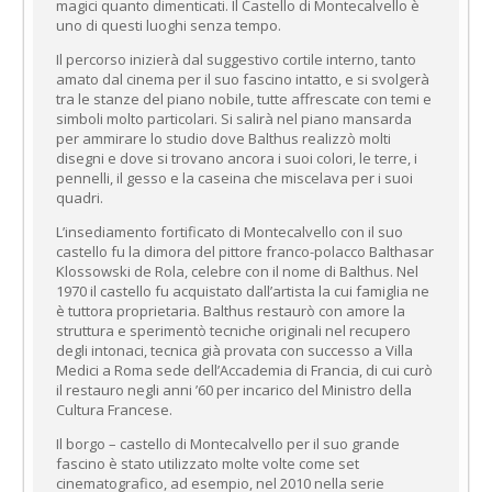
magici quanto dimenticati. Il Castello di Montecalvello è
uno di questi luoghi senza tempo.
Il percorso inizierà dal suggestivo cortile interno, tanto
amato dal cinema per il suo fascino intatto, e si svolgerà
tra le stanze del piano nobile, tutte affrescate con temi e
simboli molto particolari. Si salirà nel piano mansarda
per ammirare lo studio dove Balthus realizzò molti
disegni e dove si trovano ancora i suoi colori, le terre, i
pennelli, il gesso e la caseina che miscelava per i suoi
quadri.
L’insediamento fortificato di Montecalvello con il suo
castello fu la dimora del pittore franco-polacco Balthasar
Klossowski de Rola, celebre con il nome di Balthus. Nel
1970 il castello fu acquistato dall’artista la cui famiglia ne
è tuttora proprietaria. Balthus restaurò con amore la
struttura e sperimentò tecniche originali nel recupero
degli intonaci, tecnica già provata con successo a Villa
Medici a Roma sede dell’Accademia di Francia, di cui curò
il restauro negli anni ’60 per incarico del Ministro della
Cultura Francese.
Il borgo – castello di Montecalvello per il suo grande
fascino è stato utilizzato molte volte come set
cinematografico, ad esempio, nel 2010 nella serie