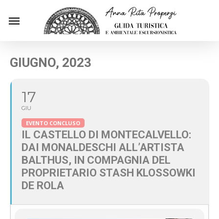
Skip
Menu
to
main
content
GIUGNO, 2023
17
GIU
EVENTO CONCLUSO
IL CASTELLO DI MONTECALVELLO:
DAI MONALDESCHI ALL’ARTISTA
BALTHUS, IN COMPAGNIA DEL
PROPRIETARIO STASH KLOSSOWKI
DE ROLA