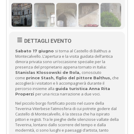
DETTAGLI EVENTO
si torna al Castello di Balthus a
Sabato 17 giugno
Montecalvello. L’apertura e la visita guidata dell’antica
dimora privata sono un’occasione specialie per la
presenza del proprietario appena tornato in Italia:
conosciuto
Stanislas Klossowski de Rola,
come
che
prince Stash, figlio del pittore Balthus,
accoglierà i visitatori e li accompagnerà durante il
percorso insieme alla
guida turistica Anna Rita
per una ricca narrazione a due voci.
Properzi
Nel piccolo borgo fortificato posto nel cuore della
Teverina Viterbese l’atmosfera di cui potrete godere dal
Castello di Montecalvello, è la stessa che ha ispirato
pittori e registi. Tra le pieghe delle silenziose vallate della
Teverina, lontano dallo scorrere del tempo e dalla
modernità, ci sono luoghi e paesaggi d’artista, tanto