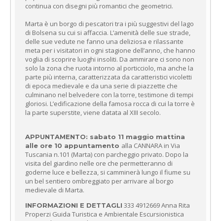
continua con disegni più romantici che geometrici.
Marta è un borgo di pescatori tra i più suggestivi del lago
di Bolsena su cui si affaccia. L’amenità delle sue strade,
delle sue vedute ne fanno una deliziosa e rilassante
meta per i visitatori in ogni stagione dell’anno, che hanno
voglia di scoprire luoghi insoliti. Da ammirare ci sono non
solo la zona che ruota intorno al porticciolo, ma anche la
parte più interna, caratterizzata da caratteristici vicoletti
di epoca medievale e da una serie di piazzette che
culminano nel belvedere con la torre, testimone di tempi
gloriosi. L’edificazione della famosa rocca di cui la torre è
la parte superstite, viene datata al XIII secolo.
APPUNTAMENTO: sabato 11 maggio mattina
alla CANNARA in Via
alle ore 10 appuntamento
Tuscania n.101 (Marta) con parcheggio privato. Dopo la
visita del giardino nelle ore che permetteranno di
goderne luce e bellezza, si camminerà lungo il fiume su
un bel sentiero ombreggiato per arrivare al borgo
medievale di Marta.
333 4912669 Anna Rita
INFORMAZIONI E DETTAGLI
Properzi Guida Turistica e Ambientale Escursionistica