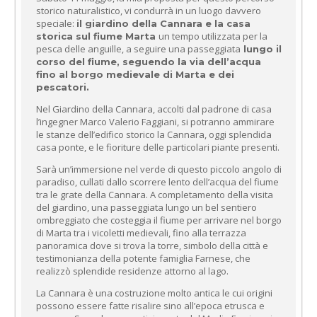
storico naturalistico, vi condurrà in un luogo davvero
speciale:
il giardino della Cannara e la casa
un tempo utilizzata per la
storica sul fiume Marta
pesca delle anguille, a seguire una passeggiata
lungo il
corso del fiume, seguendo la via dell’acqua
fino al borgo medievale di Marta e dei
pescatori.
Nel Giardino della Cannara, accolti dal padrone di casa
l’ingegner Marco Valerio Faggiani, si potranno ammirare
le stanze dell’edifico storico la Cannara, oggi splendida
casa ponte, e le fioriture delle particolari piante presenti.
Sarà un’immersione nel verde di questo piccolo angolo di
paradiso, cullati dallo scorrere lento dell’acqua del fiume
tra le grate della Cannara. A completamento della visita
del giardino, una passeggiata lungo un bel sentiero
ombreggiato che costeggia il fiume per arrivare nel borgo
di Marta tra i vicoletti medievali, fino alla terrazza
panoramica dove si trova la torre, simbolo della città e
testimonianza della potente famiglia Farnese, che
realizzò splendide residenze attorno al lago.
La Cannara è una costruzione molto antica le cui origini
possono essere fatte risalire sino all’epoca etrusca e