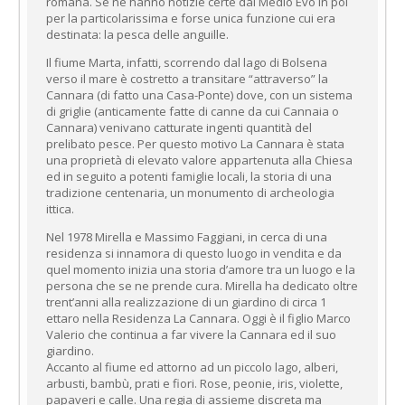
romana. Se ne hanno notizie certe dal Medio Evo in poi
per la particolarissima e forse unica funzione cui era
destinata: la pesca delle anguille.
Il fiume Marta, infatti, scorrendo dal lago di Bolsena
verso il mare è costretto a transitare “attraverso” la
Cannara (di fatto una Casa-Ponte) dove, con un sistema
di griglie (anticamente fatte di canne da cui Cannaia o
Cannara) venivano catturate ingenti quantità del
prelibato pesce. Per questo motivo La Cannara è stata
una proprietà di elevato valore appartenuta alla Chiesa
ed in seguito a potenti famiglie locali, la storia di una
tradizione centenaria, un monumento di archeologia
ittica.
Nel 1978 Mirella e Massimo Faggiani, in cerca di una
residenza si innamora di questo luogo in vendita e da
quel momento inizia una storia d’amore tra un luogo e la
persona che se ne prende cura. Mirella ha dedicato oltre
trent’anni alla realizzazione di un giardino di circa 1
ettaro nella Residenza La Cannara. Oggi è il figlio Marco
Valerio che continua a far vivere la Cannara ed il suo
giardino.
Accanto al fiume ed attorno ad un piccolo lago, alberi,
arbusti, bambù, prati e fiori. Rose, peonie, iris, violette,
papaveri e calle. Una regia di assieme discreta ma