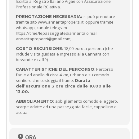
Iscritta al Registro Italiano Aigae con Assicurazione
Professionale RC attiva.
si può prenotare
PRENOTAZIONE NECESSARIA:
tramite sito www.annaritaproperzi.it. oppure tramite
whatsapp, canale telegram
https://t.me/lepasseggiatediannarita o mail
annaritaproperzi@gmail.com;
: 18,00 euro a persona (che
COSTO ESCURSIONE
include visita guidata e ingresso alla Cannara con
bevande e caffè)
: Percorso
CARATTERISTICHE DEL PERCORSO
facile ad anello di circa 4 km, urbano e su comodo
sentiero che costeggia il fiume.
Durata
dell’escursione 3 ore circa dalle 10.00 alle
13.00.
abbigliamento comodo e leggero,
ABBIGLIAMENTO:
scarpe adatte ad una passeggiata facile, cappellino e
acqua.
ORA