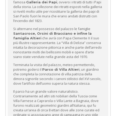
famosa
, ovvero i ritratti di tutti i Papi
Galleria dei Papi
della storia. La collezione dei ritratti esposti nella galleria
si rivelò molto utile per ricostituire la galleria dei papi di
San Paolo fuori le mura che erano andati distrutti con
l’incendio del 1823.
Si alternano nel possesso del palazzo le famiglie
Santacroce, Orsini di Bracciano e infine la
che avrà con Papa Clemente X il suo
famiglia Altieri
più illustre rappresentante. La “Villa di Delizia” conserva
intatta la decorazione pittorica e anche parte dell’arredo
nonostante molti dei bellissimi mobili e opere d’arte
siano state vendute nella grande asta del 1970.
Terminata la visita del palazzo, meteo permettendo,
potremo goderci il
, un giardino
Parco di Villa Altieri
che completa la connotazione di villa patrizia della
dimora signorile secondo i canoni stilistici del XVI secolo,
dove l’artificio dell’uomo supera la natura stessa.
Il parco ha un grande valore naturalistico.
Contrariamente ad altri siti nobiliari della Tuscia come
Villa Farnese a Caprarola o Villa Lante a Bagnaia, dove
furono realizzati geometrici giardini all’italiana, qui fu
creata un’area di circa 8 ettari dove alle zone curate ed
ordinate si associavano aree di campagna in uno stile