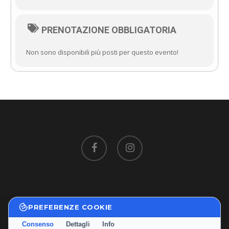
PRENOTAZIONE OBBLIGATORIA
Non sono disponibili più posti per questo evento!
facebook
instagram
PREFERENZE COOKIE
Privacy Policy
|
Cookie Policy
Consenso
Dettagli
Info
Termini e Condizioni