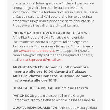
preparatorio al futuro giardino all’inglese. Il percorso si
snoda lungo viali alberati, alle cui intersezioni si
incontrano un’ampia fontana circolare in pietra, la Casina
di Caccia risalente al XVIII secolo, che funge da quinta
prospettica lungo il viale principale detto appunto della
Prospettiva e i resti di un giardino all’italiana.
333 4912669
INFORMAZIONI E PRENOTAZIONE
Anna Rita Properzi Guida Turistica e Ambientale
Escursionistica Iscritta al Registro Italiano Aigae con
Assicurazione Professionale RC attiva. Contatti tramite
sito
www.annaritaproperzi.it
, whatsapp 3334912669,
canale telegram https://t.me/lepasseggiatediannarita;
mail
annaritaproperzi@gmail.com
APPUNTAMENTO: domenica 30 novembre
incontro
alle ore 10.00 davanti a Palazzo
Altieri in Piazza Umberto I
a Oriolo Romano.
Inizio visita alle ore 10.15.
due ore e mezzo circa.
DURATA DELLA VISITA:
: gratuiti e disponibili in Via Giorgio
PARCHEGGI
Santacroce, dietro a Palazzo Altieri o in Piazza Umberto I.
(che include visita guidata
QUOTA INDIVIDUALE
: 17€