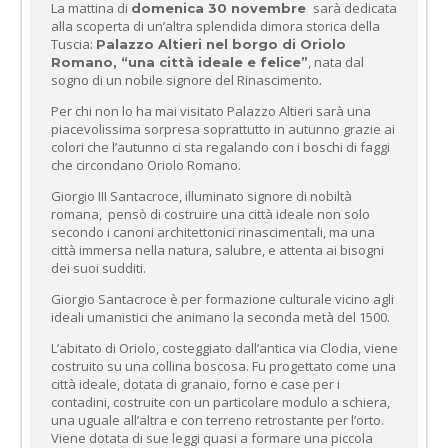
La mattina di
sarà dedicata
domenica 30 novembre
alla scoperta di un’altra splendida dimora storica della
Tuscia:
Palazzo Altieri nel borgo di Oriolo
, nata dal
Romano, “una
città ideale e felice”
sogno di un nobile signore del Rinascimento.
Per chi non lo ha mai visitato Palazzo Altieri sarà una
piacevolissima sorpresa soprattutto in autunno grazie ai
colori che l’autunno ci sta regalando con i boschi di faggi
che circondano Oriolo Romano.
Giorgio III Santacroce, illuminato signore di nobiltà
romana, pensò di costruire una città ideale non solo
secondo i canoni architettonici rinascimentali, ma una
città immersa nella natura, salubre, e attenta ai bisogni
dei suoi sudditi.
Giorgio Santacroce è per formazione culturale vicino agli
ideali umanistici che animano la seconda metà del 1500.
L’abitato di Oriolo, costeggiato dall’antica via Clodia, viene
costruito su una collina boscosa. Fu progettato come una
città ideale, dotata di granaio, forno e case per i
contadini, costruite con un particolare modulo a schiera,
una uguale all’altra e con terreno retrostante per l’orto.
Viene dotata di sue leggi quasi a formare una piccola