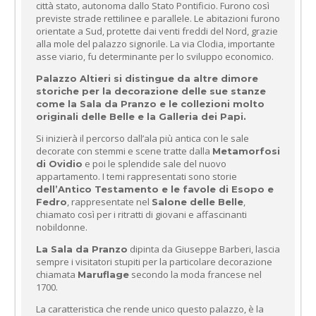
città stato, autonoma dallo Stato Pontificio. Furono così
previste strade rettilinee e parallele. Le abitazioni furono
orientate a Sud, protette dai venti freddi del Nord, grazie
alla mole del palazzo signorile. La via Clodia, importante
asse viario, fu determinante per lo sviluppo economico.
Palazzo Altieri si distingue da altre dimore
storiche per la decorazione delle sue stanze
come la Sala da Pranzo e le collezioni molto
originali delle Belle e la Galleria dei Papi.
Si inizierà il percorso dall’ala più antica con le sale
decorate con stemmi e scene tratte dalla
Metamorfosi
e poi le splendide sale del nuovo
di Ovidio
appartamento. I temi rappresentati sono storie
dell’Antico Testamento e le favole di Esopo e
, rappresentate nel
,
Fedro
Salone delle Belle
chiamato così per i ritratti di giovani e affascinanti
nobildonne.
dipinta da Giuseppe Barberi, lascia
La Sala da Pranzo
sempre i visitatori stupiti per la particolare decorazione
chiamata
secondo la moda francese nel
Maruflage
1700.
La caratteristica che rende unico questo palazzo, è la