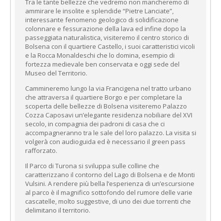
Tra le tante bellezze che vedremo non mancheremo di
ammirare le insolite e splendide “Pietre Lanciate”,
interessante fenomeno geologico di solidificazione
colonnare e fessurazione della lava ed infine dopo la
passeggiata naturalistica, visiteremo il centro storico di
Bolsena con il quartiere Castello, i suoi caratteristici vicoli
e la Rocca Monaldeschi che lo domina, esempio di
fortezza medievale ben conservata e oggi sede del
Museo del Territorio.
Cammineremo lungo la via Francigena nel tratto urbano
che attraversa il quartiere Borgo e per completare la
scoperta delle bellezze di Bolsena visiteremo Palazzo
Cozza Caposavi un’elegante residenza nobiliare del XVI
secolo, in compagnia dei padroni di casa che ci
accompagneranno tra le sale del loro palazzo. La visita si
volgerà con audioguida ed è necessario il green pass
rafforzato.
Il Parco di Turona si sviluppa sulle colline che
caratterizzano il contorno del Lago di Bolsena e de Monti
Vulsini. A rendere più bella l’esperienza di un’escursione
al parco è il magnifico sottofondo del rumore delle varie
cascatelle, molto suggestive, di uno dei due torrenti che
delimitano il territorio.