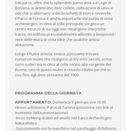
Dal parco, oltre che lo splendido panorama sul Lago di
Bolsena, si ammirano dolci colline, coltivazioni di ulivo e
vite che si alternano a dei boschetti di cerri e roverelle.
Il Parco di Turona è anche importante dal punto di vista
archeologico: in cima al colle principale sorgeva un
centro etrusco di cui oggi non rimangono che poche
tracce, un edificio presumibilmente allestito a tempio ed i
resti delle mura di cinta oltre che qualche antica
abitazione.
Lungo il fiume Arlena, invece, possiamo trovare
numerosi mulini che risalgono al XIV e XV secolo, ormai
sono ruderi ma in cima al colle, vicino alla sorgente del
Bucine, uno di questi mulini è rimasto intatto perchè in
uso fino agli anni sessanta del 1900.
PROGRAMMA DELLA GIORNATA
: Domenica 9 gennaio ore 10.00
APPUNTAMENTO
ritrovo a Bolsena, Parco di Turona (posizione con link al
momento della prenotazione)
-Inizio trekking di 6km ad anello nel Parco Archeologico
Naturalistico
-Spostamento con le macchine nel parcheggio di Bolsena