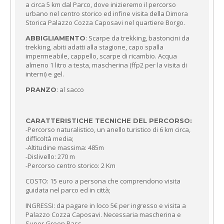
a circa 5 km dal Parco, dove inizieremo il percorso
urbano nel centro storico ed infine visita della Dimora
Storica Palazzo Cozza Caposavi nel quartiere Borgo.
: Scarpe da trekking, bastoncini da
ABBIGLIAMENTO
trekking, abiti adatti alla stagione, capo spalla
impermeabile, cappello, scarpe di ricambio. Acqua
almeno 1 litro a testa, mascherina (ffp2 per la visita di
interni) e gel.
: al sacco
PRANZO
CARATTERISTICHE TECNICHE DEL PERCORSO:
-Percorso naturalistico, un anello turistico di 6 km circa,
difficoltà media;
-Altitudine massima: 485m
-Dislivello: 270 m
-Percorso centro storico: 2 Km
COSTO: 15 euro a persona che comprendono visita
guidata nel parco ed in città;
INGRESSI: da pagare in loco 5€ per ingresso e visita a
Palazzo Cozza Caposavi. Necessaria mascherina e
Super Green Pass