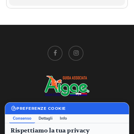
facebook
instagram
PREFERENZE COOKIE
Privacy Policy
|
Cookie Policy
Consenso
Dettagli
Info
Termini e Condizioni
Rispettiamo la tua privacy