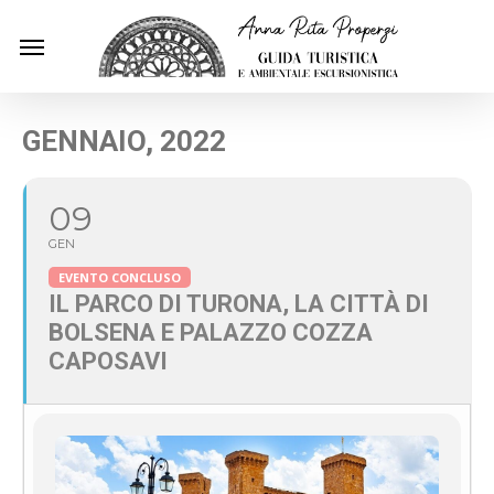
Skip
Menu
to
main
content
GENNAIO, 2022
09
GEN
EVENTO CONCLUSO
IL PARCO DI TURONA, LA CITTÀ DI
BOLSENA E PALAZZO COZZA
CAPOSAVI