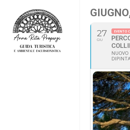
Skip
GIUGNO,
to
main
content
27
EVENTO 
PERCO
GIU
COLLI
NUOVO 
DIPINTA