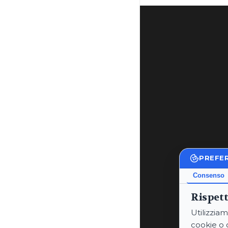
PREFE
Consenso
Rispett
Utilizziam
cookie o 