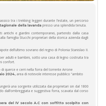
ico tra i trekking leggeri durante l’estate, un percorso
presso una splendida tenuta.
stagionale della lavanda
tti antichi e giardini contemporanei, partendo dalla casa
lla famiglia Stucchi proprietari della storica azienda dagli
nipote dell’ultimo sovrano del regno di Polonia Stanislao II.
per adulti e bambini, sotto una casa di legno costruita tra
ni confort.
di querce e cerri nella forra del torrente Arrone
area di notevole interesse pubblico “ambito
aio 2024,
iungerà una sorgente utilizzata dai proprietari sin dal 1800
endo dall’ombreggiata e suggestiva forra, scavata dal corso
ra del IV secolo A.C con soffitto scolpito
con