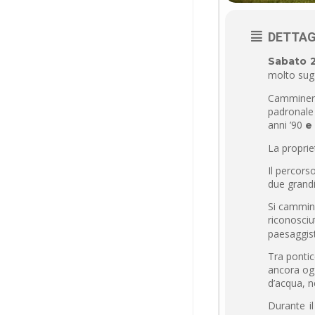
DETTAG
Sabato 
molto sugg
Camminerem
padronale 
anni ’90
e
La proprie
Il percors
due grandi
Si cammine
riconosciu
paesaggist
Tra pontic
ancora ogg
d’acqua, n
Durante il