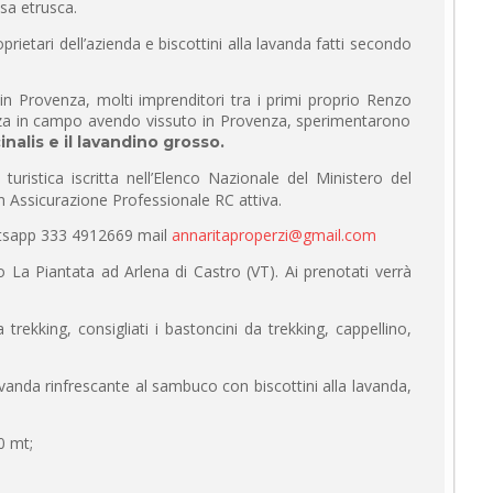
asa etrusca.
ietari dell’azienda e biscottini alla lavanda fatti secondo
n Provenza, molti imprenditori tra i primi proprio Renzo
enza in campo avendo vissuto in Provenza, sperimentarono
inalis e il lavandino grosso.
uristica iscritta nell’Elenco Nazionale del Ministero del
on Assicurazione Professionale RC attiva.
atsapp 333 4912669 mail
annaritaproperzi@gmail.com
o La Piantata ad Arlena di Castro (VT). Ai prenotati verrà
 trekking, consigliati i bastoncini da trekking, cappellino,
vanda rinfrescante al sambuco con biscottini alla lavanda,
0 mt;