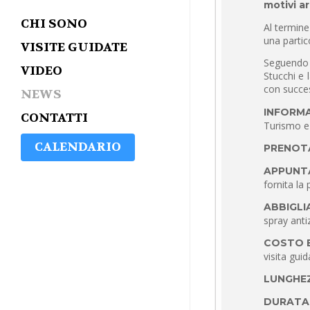
motivi ar
CHI SONO
Al termine
una partico
VISITE GUIDATE
Seguendo l
VIDEO
Stucchi e 
con succes
NEWS
INFORMA
CONTATTI
Turismo e 
CALENDARIO
PRENOT
APPUNTA
fornita la
ABBIGL
spray anti
COSTO 
visita guid
LUNGHE
DURATA