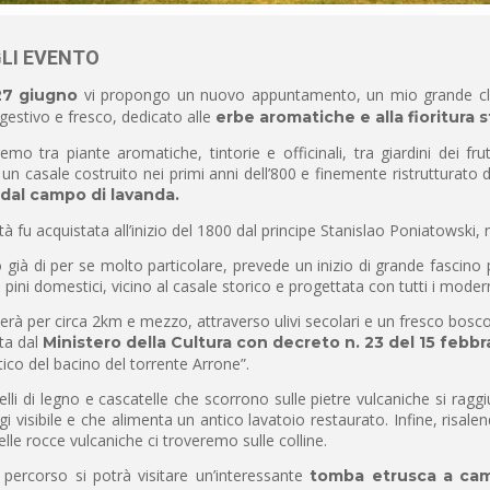
LI EVENTO
vi propongo un nuovo appuntamento, un mio grande class
27 giugno
estivo e fresco, dedicato alle
erbe aromatiche e alla fioritura 
o tra piante aromatiche, tintorie e officinali, tra giardini dei fru
un casale costruito nei primi anni dell’800 e finemente ristrutturato da
 dal campo di lavanda.
tà fu acquistata all’inizio del 1800 dal principe Stanislao Poniatowski, 
o già di per se molto particolare, prevede un inizio di grande fascino 
 pini domestici, vicino al casale storico e progettata con tutti i moder
rà per circa 2km e mezzo, attraverso ulivi secolari e un fresco bosco 
ta dal
Ministero della Cultura con decreto n. 23 del 15 febbr
ico del bacino del torrente Arrone”.
elli di legno e cascatelle che scorrono sulle pietre vulcaniche si ragg
i visibile e che alimenta un antico lavatoio restaurato. Infine, risal
elle rocce vulcaniche ci troveremo sulle colline.
 percorso si potrà visitare un’interessante
tomba etrusca a came