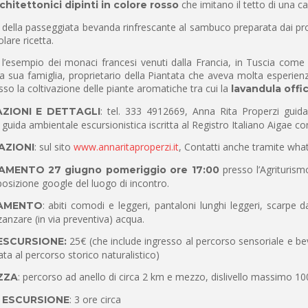
che imitano il tetto di una c
chitettonici dipinti in colore rosso
 della passeggiata bevanda rinfrescante al sambuco preparata dai propr
lare ricetta.
’esempio dei monaci francesi venuti dalla Francia, in Tuscia come i
la sua famiglia, proprietario della Piantata che aveva molta esperi
so la coltivazione delle piante aromatiche tra cui la
lavandula offic
: tel. 333 4912669, Anna Rita Properzi guida t
ZIONI E DETTAGLI
guida ambientale escursionistica iscritta al Registro Italiano Aigae c
: sul sito
www.annaritaproperzi.it
, Contatti anche tramite wh
AZIONI
presso l’Agriturism
MENTO 27 giugno pomeriggio ore 17:00
 posizione google del luogo di incontro.
: abiti comodi e leggeri, pantaloni lunghi leggeri, scarpe da
IAMENTO
zanzare (in via preventiva) acqua.
25€ (che include ingresso al percorso sensoriale e be
ESCURSIONE:
ata al percorso storico naturalistico)
: percorso ad anello di circa 2 km e mezzo, dislivello massimo 10
ZZA
: 3 ore circa
 ESCURSIONE