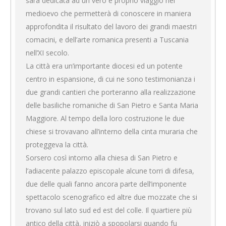
sarà dedicata ad un vero e proprio viaggio nel
medioevo che permetterà di conoscere in maniera
approfondita il risultato del lavoro dei grandi maestri
comacini, e dell’arte romanica presenti a Tuscania
nell’XI secolo.
La città era un’importante diocesi ed un potente
centro in espansione, di cui ne sono testimonianza i
due grandi cantieri che porteranno alla realizzazione
delle basiliche romaniche di San Pietro e Santa Maria
Maggiore. Al tempo della loro costruzione le due
chiese si trovavano all’interno della cinta muraria che
proteggeva la città.
Sorsero così intorno alla chiesa di San Pietro e
l’adiacente palazzo episcopale alcune torri di difesa,
due delle quali fanno ancora parte dell’imponente
spettacolo scenografico ed altre due mozzate che si
trovano sul lato sud ed est del colle. Il quartiere più
antico della città, iniziò a spopolarsi quando fu