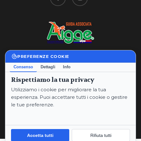
PREFERENZE COOKIE
Privacy Policy
|
Cookie Policy
Consenso
Dettagli
Info
Termini e Condizioni
Rispettiamo la tua privacy
P.IVA: 02234760565
Utilizziamo i cookie per migliorare la tua
Email:
annaritaproperzi@gmail.com
esperienza. Puoi accettare tutti i cookie o gestire
PEC:
annaritaproperzi@pec.it
le tue preferenze.
Telefoni:
+393334912669
© 2026 Anna Rita Properzi.
Informativa sulla Privacy
Cookie Policy
Accetta tutti
Rifiuta tutti