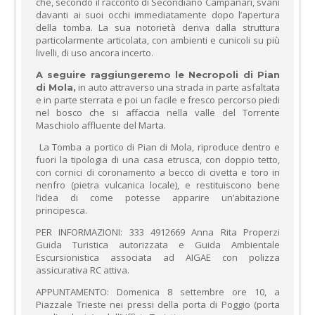
che, secondo il racconto di Secondiano Campanari, svanì
davanti ai suoi occhi immediatamente dopo l’apertura
della tomba. La sua notorietà deriva dalla struttura
particolarmente articolata, con ambienti e cunicoli su più
livelli, di uso ancora incerto.
A seguire raggiungeremo le Necropoli di Pian
in auto attraverso una strada in parte asfaltata
di Mola,
e in parte sterrata e poi un facile e fresco percorso piedi
nel bosco che si affaccia nella valle del Torrente
Maschiolo affluente del Marta.
La Tomba a portico di Pian di Mola, riproduce dentro e
fuori la tipologia di una casa etrusca, con doppio tetto,
con cornici di coronamento a becco di civetta e toro in
nenfro (pietra vulcanica locale), e restituiscono bene
l’idea di come potesse apparire un’abitazione
principesca.
PER INFORMAZIONI: 333 4912669 Anna Rita Properzi
Guida Turistica autorizzata e Guida Ambientale
Escursionistica associata ad AIGAE con polizza
assicurativa RC attiva.
APPUNTAMENTO: Domenica 8 settembre ore 10, a
Piazzale Trieste nei pressi della porta di Poggio (porta