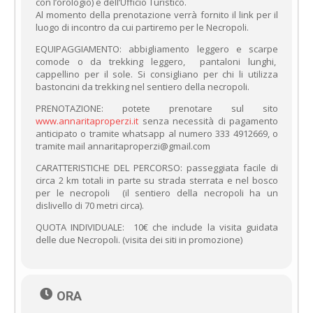
con l’orologio) e dell’Ufficio Turistico.
Al momento della prenotazione verrà fornito il link per il
luogo di incontro da cui partiremo per le Necropoli.
EQUIPAGGIAMENTO: abbigliamento leggero e scarpe
comode o da trekking leggero, pantaloni lunghi,
cappellino per il sole. Si consigliano per chi li utilizza
bastoncini da trekking nel sentiero della necropoli.
PRENOTAZIONE: potete prenotare sul sito
www.annaritaproperzi.it
senza necessità di pagamento
anticipato o tramite whatsapp al numero 333 4912669, o
tramite mail annaritaproperzi@gmail.com
CARATTERISTICHE DEL PERCORSO: passeggiata facile di
circa 2 km totali in parte su strada sterrata e nel bosco
per le necropoli (il sentiero della necropoli ha un
dislivello di 70 metri circa).
QUOTA INDIVIDUALE: 10€ che include la visita guidata
delle due Necropoli. (visita dei siti in promozione)
ORA