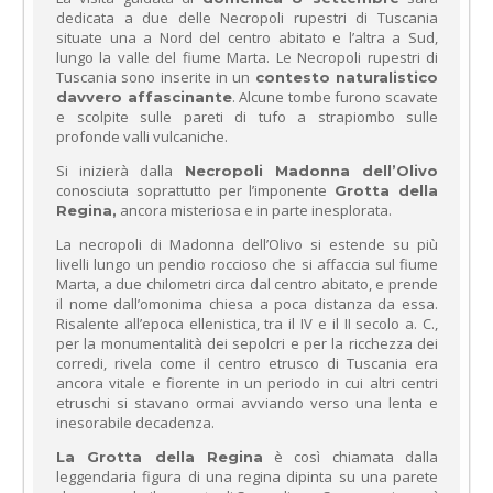
dedicata a due delle Necropoli rupestri di Tuscania
situate una a Nord del centro abitato e l’altra a Sud,
lungo la valle del fiume Marta. Le Necropoli rupestri di
Tuscania sono inserite in un
contesto naturalistico
. Alcune tombe furono scavate
davvero affascinante
e scolpite sulle pareti di tufo a strapiombo sulle
profonde valli vulcaniche.
Si inizierà dalla
Necropoli Madonna dell’Olivo
conosciuta soprattutto per l’imponente
Grotta della
ancora misteriosa e in parte inesplorata.
Regina,
La necropoli di Madonna dell’Olivo si estende su più
livelli lungo un pendio roccioso che si affaccia sul fiume
Marta, a due chilometri circa dal centro abitato, e prende
il nome dall’omonima chiesa a poca distanza da essa.
Risalente all’epoca ellenistica, tra il IV e il II secolo a. C.,
per la monumentalità dei sepolcri e per la ricchezza dei
corredi, rivela come il centro etrusco di Tuscania era
ancora vitale e fiorente in un periodo in cui altri centri
etruschi si stavano ormai avviando verso una lenta e
inesorabile decadenza.
è così chiamata dalla
La Grotta della Regina
leggendaria figura di una regina dipinta su una parete