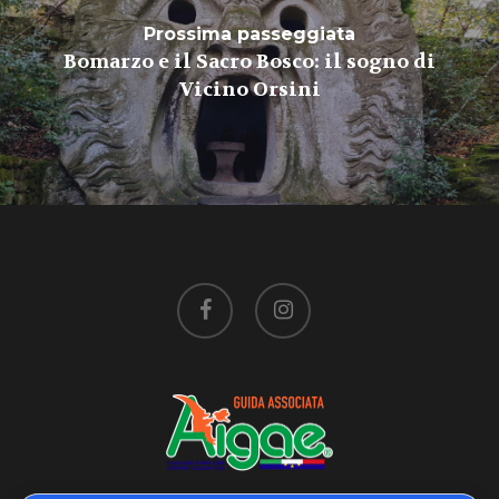
Prossima passeggiata
Bomarzo e il Sacro Bosco: il sogno di
Vicino Orsini
facebook
instagram