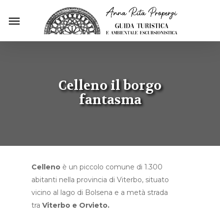
Skip
Menu
to
main
content
Celleno il borgo
fantasma
Celleno
è un piccolo comune di 1.300
abitanti nella provincia di Viterbo, situato
vicino al lago di Bolsena e a metà strada
tra
Viterbo e Orvieto.